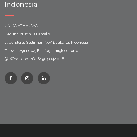
Indonesia
UNIKA ATMAJAYA
Gedung Yustinus Lantai 2
Jl. Jenderal Sudirman No.51, Jakarta, Indonesia
T : 021 - 2911 0745 E: info@iamiglobal.or.id
Whatsapp : +62 8190 9042 008