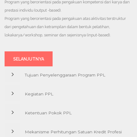
Program yang berorientasi pada pengakuan kompetensi dari karya dan
prestasi individu (output -based).
DAFTAR
Program yang berorientasi pada pengakuan atas aktivitas terstruktur
dari pengetahuan dan ketrampilan dalam bentuk pelatihan,
lokakarya/workshop, seminar dan sejenisnya (input-based).
SELANJUTNYA
Tujuan Penyelenggaraan Program PPL
Kegiatan PPL
Pengembangan Profesional Berkelanjutan (Continuing
Professional Development) yang biasa disingkat dengan PPL
atau PPB merupakan kegiatan pengembangan diri dan
Ketentuan Pokok PPL
Kegiatan PPL IAMI dapat diikuti oleh Anggota dan Non-Anggota
pembelajaran secara terus menerus. Sebagai salah satu profesi
/ masyarakat publik lainnya dan bersifat terstruktur,
akuntan,
berorientasi pada input based, dengan berbagai variasi durasi
Mekanisme Perhitungan Satuan Kredit Profesi
Pemegang CPMA wajib melaporkannya kepada Pengurus IAMI,