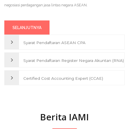
SELANJUTNYA
negosiasi perdagangan jasa lintas negara ASEAN.
SELANJUTNYA
Syarat Pendaftaran ASEAN CPA
Syarat Pendaftaran Register Negara Akuntan (RNA)
Syarat untuk memperoleh gelar ASEAN Chartered Professional
Accountant (Asean CPA) bagi Anggota IAMI
Certified Cost Accounting Expert (CCAE)
Berikut adalah syarat mendaftar Register Negara Akuntan
untuk Anggota Profesi IAMI
SELANJUTNYA
Program Certified Cost Accounting Expert (CCAE) dirancang
secara strategis oleh Institut Akuntan Manajemen Indonesia
SELANJUTNYA
(IAMI) untuk menjawab kebutuhan dunia usaha akan tenaga
Berita IAMI
profesional yang kompeten dalam pengelolaan biaya dan
analisis keuangan operasional, baik di industri manufaktur