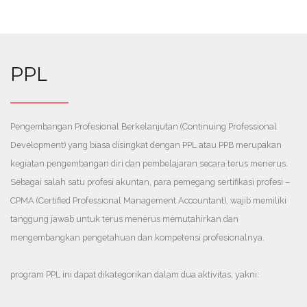
SELANJUTNYA
SELANJUTNYA
Ketidakpatuhan anggota dalam melaksanakan kewajiban
Anggota Profesi adalah perseorangan yang telah
anggota akan dikenakan sanksi secara proporsional sesuai
memiliki sertifikat CPMA yang diterbitkan oleh
tingkat kesalahannya.
dewan CPMA baik melalui ujian penyetaraan atau
PPL
pengukuhan yang diatur dalam Mutual
Recognition Agreement dengan Asosiasi Profesi
lainnya baik di dalam maupun di luar negeri.
SELANJUTNYA
Anggota Kehormatan adalah peseorangan yang
Pengembangan Profesional Berkelanjutan (Continuing Professional
telah berjasa bagi perkembangan Akuntansi
Manajemen di Indonesia.
Development) yang biasa disingkat dengan PPL atau PPB merupakan
Anggota Utama adalah perseorangan yang
kegiatan pengembangan diri dan pembelajaran secara terus menerus.
memiliki pengalaman lebih dari 20 tahun dibidang
Sebagai salah satu profesi akuntan, para pemegang sertifikasi profesi –
Akuntansi Manajemen, termasuk memimpin
Perusahaan maupun entitas nirlaba.
CPMA (Certified Professional Management Accountant), wajib memiliki
Anggota Madya adalah perseorangan yang
tanggung jawab untuk terus menerus memutahirkan dan
memiliki maupun belum memiliki pengalaman
mengembangkan pengetahuan dan kompetensi profesionalnya.
kerja tetapi telah memenuhi persyaratan untuk
menempuh ujian CPMA.
Anggota Muda adalah mahasiswa yang sedang
program PPL ini dapat dikategorikan dalam dua aktivitas, yakni:
mengikuti studi di Perguruan Tinggi baik di
Indonesia maupun di Luar Negeri.