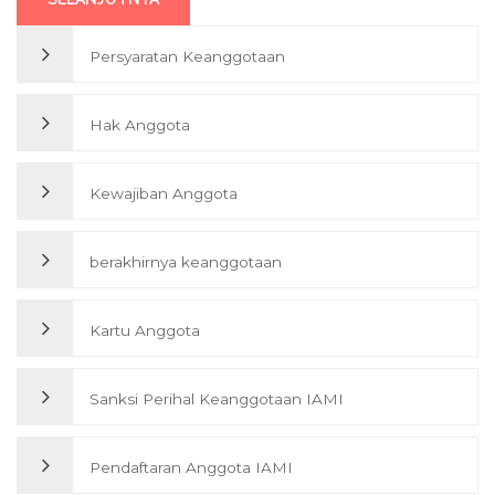
Persyaratan Keanggotaan
Hak Anggota
Anggota Institut Akuntan Manajemen Indonesia (IAMI) adalah
perseorangan yang memenuhi persyaratan keanggotaan dan
mengikat dirinya dengan IAMI.
Kewajiban Anggota
Setiap Anggota berhak:
1. Memperoleh perlakuan yang sama dari IAMI
berakhirnya keanggotaan
Kewajiban anggota terdiri dari kewajiban administrasi dan
SELANJUTNYA
kewajiban profesi
SELANJUTNYA
1. Kewajiban administasi yang wajib dipenuhi sebagai anggota
Kartu Anggota
Setiap Anggota berakhir keanggotaanya apabila
adalah :
1. Meninggal dunia, atau bagi anggota perusahaan mengalami
Sanksi Perihal Keanggotaan IAMI
Setiap Anggota berhak mendapatkan Kartu Tanda Anggota
likuidasi
IAMI.
SELANJUTNYA
Pendaftaran Anggota IAMI
Ketentuan Sanksi