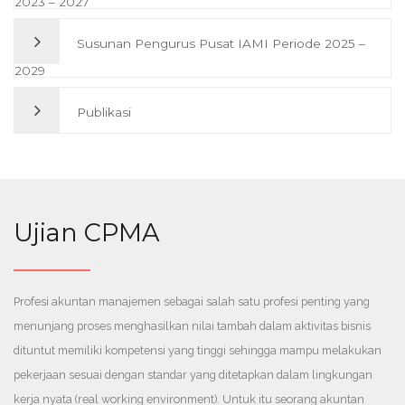
2023 – 2027
TENTANG KEANGGOTAAN
SELANJUTNYA
Umum IAMI Tahun 2024 dengan nomor: KEP-01/SK/DPP-
Susunan Pengurus Pusat IAMI Periode 2025 –
Bersama ini kami informasikan susunan Pengurus IAMI
IAMI/VII/2024 tentang pembentukan IAMI Wilayah Jawa Timur
Wilayah Jakarta berdasarkan Surat Keputusan Ketua Umum
2029
yang diresmikan pada tanggal 26 Juli 2024.
SELANJUTNYA
IAMI Tahun 2023 dengan nomor: KEP-001/SK/DPP-
Publikasi
Susunan Pengurus Pusat IAMI Periode 2025 - 2029, ditetapkan
IAMI/X/2023 tentang pembentukan IAMI Wilayah Jakarta
oleh Ketua Umum IAMI terpilih dalam RUA, pada tanggal 10
yang diresmikan pada tanggal 27 Oktober 2023.
SELANJUTNYA
September 2025 di Jakarta
Publikasi dan Karya Ilmiah IAMI: Wawasan, Standar, dan
Referensi Terkini
SELANJUTNYA
Ujian CPMA
SELANJUTNYA
SELANJUTNYA
Profesi akuntan manajemen sebagai salah satu profesi penting yang
menunjang proses menghasilkan nilai tambah dalam aktivitas bisnis
dituntut memiliki kompetensi yang tinggi sehingga mampu melakukan
pekerjaan sesuai dengan standar yang ditetapkan dalam lingkungan
kerja nyata (real working environment). Untuk itu seorang akuntan