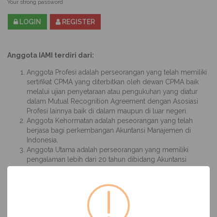
Your strong password
LOGIN
REGISTER
Anggota IAMI terdiri dari:
Anggota Profesi adalah perseorangan yang telah memiliki
sertifikat CPMA yang diterbitkan oleh dewan CPMA baik
melalui ujian penyetaraan atau pengukuhan yang diatur
dalam Mutual Recognition Agreement dengan Asosiasi
Profesi lainnya baik di dalam maupun di luar negeri.
Anggota Kehormatan adalah peseorangan yang telah
berjasa bagi perkembangan Akuntansi Manajemen di
Indonesia.
Anggota Utama adalah perseorangan yang memiliki
pengalaman lebih dari 20 tahun dibidang Akuntansi
Manajemen, termasuk memimpin Perusahaan maupun
entitas nirlaba.
Anggota Madya adalah perseorangan yang memiliki
maupun belum memiliki pengalaman kerja tetapi telah
memenuhi persyaratan untuk menempuh ujian CPMA.