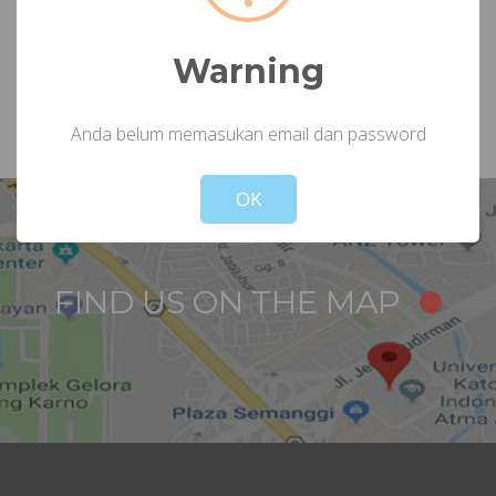
Anggota Muda adalah mahasiswa yang sedang mengikuti
studi di Perguruan Tinggi baik di Indonesia maupun di
Luar Negeri.
Warning
Anda belum memasukan email dan password
Not valid!
!
OK
FIND US ON THE MAP