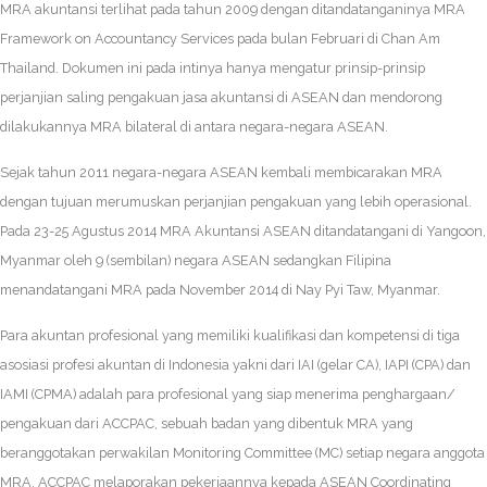
MRA akuntansi terlihat pada tahun 2009 dengan ditandatanganinya MRA
Framework on Accountancy Services pada bulan Februari di Chan Am
Thailand. Dokumen ini pada intinya hanya mengatur prinsip-prinsip
perjanjian saling pengakuan jasa akuntansi di ASEAN dan mendorong
dilakukannya MRA bilateral di antara negara-negara ASEAN.
Sejak tahun 2011 negara-negara ASEAN kembali membicarakan MRA
dengan tujuan merumuskan perjanjian pengakuan yang lebih operasional.
Pada 23-25 Agustus 2014 MRA Akuntansi ASEAN ditandatangani di Yangoon,
Myanmar oleh 9 (sembilan) negara ASEAN sedangkan Filipina
menandatangani MRA pada November 2014 di Nay Pyi Taw, Myanmar.
Para akuntan profesional yang memiliki kualifikasi dan kompetensi di tiga
asosiasi profesi akuntan di Indonesia yakni dari IAI (gelar CA), IAPI (CPA) dan
IAMI (CPMA) adalah para profesional yang siap menerima penghargaan/
pengakuan dari ACCPAC, sebuah badan yang dibentuk MRA yang
beranggotakan perwakilan Monitoring Committee (MC) setiap negara anggota
MRA. ACCPAC melaporakan pekerjaannya kepada ASEAN Coordinating