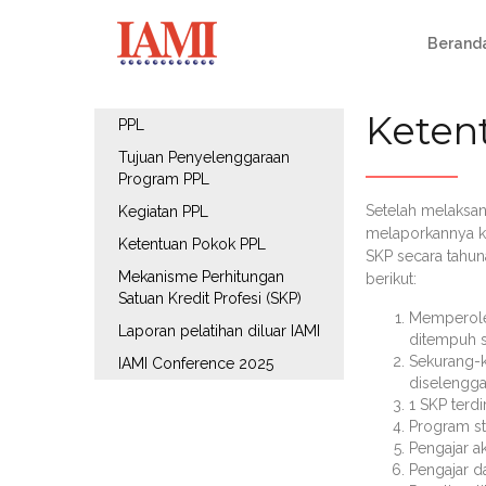
Berand
Keten
PPL
Tujuan Penyelenggaraan
Program PPL
Setelah melaksan
Kegiatan PPL
melaporkannya ke
Ketentuan Pokok PPL
SKP secara tahuna
Mekanisme Perhitungan
berikut:
Satuan Kredit Profesi (SKP)
Memperoleh
Laporan pelatihan diluar IAMI
ditempuh s
Sekurang-k
IAMI Conference 2025
diselengga
1 SKP terdir
Program st
Pengajar a
Pengajar d