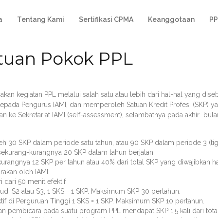
a
Tentang Kami
Sertifikasi CPMA
Keanggotaan
PP
tuan Pokok PPL
akan kegiatan PPL melalui salah satu atau lebih dari hal-hal yang d
pada Pengurus IAMI, dan memperoleh Satuan Kredit Profesi (SKP) yang
n ke Sekretariat IAMI (self-assessment), selambatnya pada akhir bula
 30 SKP dalam periode satu tahun, atau 90 SKP dalam periode 3 (tig
ekurang-kurangnya 20 SKP dalam tahun berjalan.
urangnya 12 SKP per tahun atau 40% dari total SKP yang diwajibkan h
rakan oleh IAMI.
i dari 50 menit efektif
udi S2 atau S3, 1 SKS = 1 SKP. Maksimum SKP 30 pertahun.
ktif di Perguruan Tinggi 1 SKS = 1 SKP. Maksimum SKP 10 pertahun.
an pembicara pada suatu program PPL mendapat SKP 1,5 kali dari tota