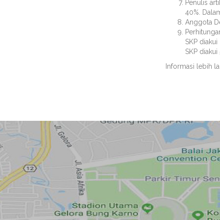
Penulis ar
40%. Dalam
Anggota De
Perhitungan
SKP diakui
SKP diakui 
Informasi lebih la