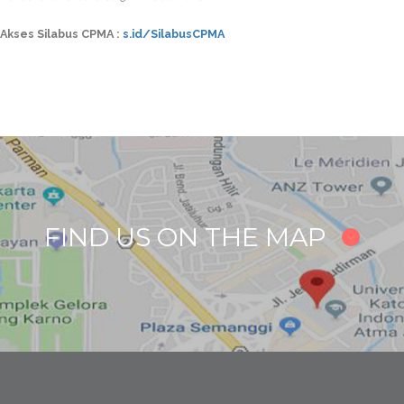
Akses Silabus CPMA :
s.id/SilabusCPMA
FIND US ON THE MAP