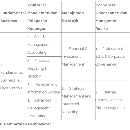
Akuntansi
Corporate
Fundamental
Manajemen dan
Manajemen
Governance dan
Business
Pelaporan
Stratejik
Manajemen
Keuangan
Resiko
1.
Cost &
Management
1.
Financial &
1.
Professional
Accounting
Investment
Ethic & Corporate
2.
Financial
Management
Governance
1.
Reporting &
Fundamental
Taxation
Business &
3.
Management
Organization
2.
Strategic
Information System
2.
Internal
Management and
Control, Audit &
4.
Advanced
Integrated
Risk Management
Management
Reporting
Accounting
6. Pembatalan Pembayaran :