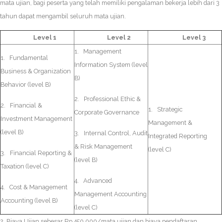
mata ujian, bagi peserta yang telah memiliki pengalaman bekerja lebih dari 3
tahun dapat mengambil seluruh mata ujian.
Level 1
Level 2
Level 3
1. Management
1. Fundamental
Information System (level
Business & Organization
B)
Behavior (level B)
2. Professional Ethic &
2. Financial &
1. Strategic
Corporate Governance
Investment Management
Management &
(level B)
3. Internal Control, Audit
Integrated Reporting
& Risk Management
(level C)
3. Financial Reporting &
(level B)
Taxation (level C)
4. Advanced
4. Cost & Management
Management Accounting
Accounting (level B)
(level C)
2. Biaya Ujian sebesar Rp.450.000/mata ujian dan biaya pendaftaran